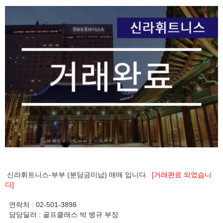
신라휘트니스-부부 (분담금미납) 매매 입니다.
[거래완료 되었습니
다]
연락처 : 02-501-3898
담당딜러 : 골프클래스 박 병규 부장