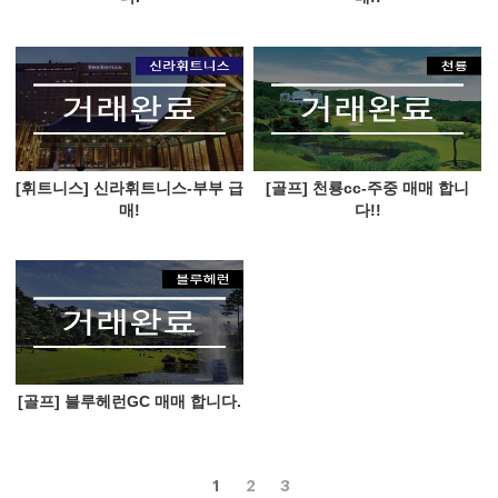
[휘트니스] 신라휘트니스-부부 급
[골프] 천룡cc-주중 매매 합니
매!
다!!
[골프] 블루헤런GC 매매 합니다.
1
2
3