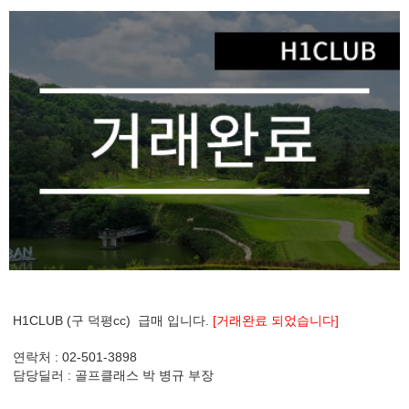
H1CLUB (구 덕평cc) 급매 입니다.
[거래완료 되었습니다]
연락처 : 02-501-3898
담당딜러 : 골프클래스 박 병규 부장